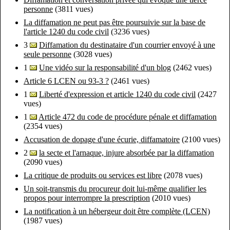
personne
(3811 vues)
La diffamation ne peut pas être poursuivie sur la base de
l'article 1240 du code civil
(3236 vues)
3
Diffamation du destinataire d'un courrier envoyé à une
seule personne
(3028 vues)
1
Une vidéo sur la responsabilité d'un blog
(2462 vues)
Article 6 LCEN ou 93-3 ?
(2461 vues)
1
Liberté d'expression et article 1240 du code civil
(2427
vues)
1
Article 472 du code de procédure pénale et diffamation
(2354 vues)
Accusation de dopage d'une écurie, diffamatoire
(2100 vues)
2
la secte et l'arnaque, injure absorbée par la diffamation
(2090 vues)
La critique de produits ou services est libre
(2078 vues)
Un soit-transmis du procureur doit lui-même qualifier les
propos pour interrompre la prescription
(2010 vues)
La notification à un hébergeur doit être complète (LCEN)
(1987 vues)