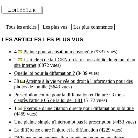
Loi
1881
.fr
Tous les articles
Les plus vus
Les plus commentés
LES ARTICLES LES PLUS VUS
4
Plainte pour accusation mensongère
(9337 vues)
2
L'article 6 de la LCEN ou la responsabilité du gérant d'un
site internet
(8872 vues)
Quelle loi pour la diffamation ?
(8439 vues)
38
Atteinte à la vie privée ou droit à l'information pour des
photos de famille
(5643 vues)
Prescription courte pour la diffamation et l'injure : 3 mois
d'après l'article 65 de la loi de 1881
(5172 vues)
1
Exemple d'une citation directe pour diffamation publique
(4459 vues)
Une plainte simple n'interrompt pas la prescription
(4453 vues)
La différence entre l'injure et la diffamation
(4229 vues)
Diffamation et conversation privée qui évoque une tierce