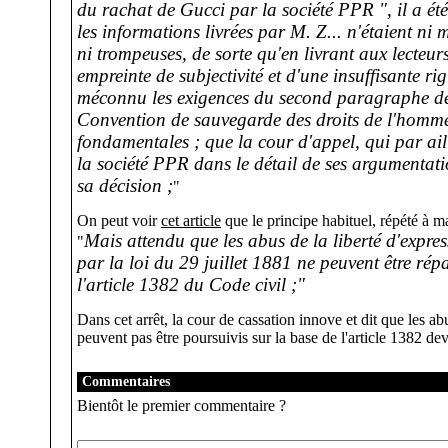
du rachat de Gucci par la société PPR ", il a ét
les informations livrées par M. Z... n'étaient ni 
ni trompeuses, de sorte qu'en livrant aux lecteurs
empreinte de subjectivité et d'une insuffisante rig
méconnu les exigences du second paragraphe de l
Convention de sauvegarde des droits de l'homme 
fondamentales ; que la cour d'appel, qui par aill
la société PPR dans le détail de ses argumentatio
sa décision ;
"
On peut voir
cet article
que le principe habituel, répété à ma
Mais attendu que les abus de la liberté d'expre
"
par la loi du
29 juillet 1881
ne peuvent être rép
l'article 1382 du Code civil ;"
Dans cet arrêt, la cour de cassation innove et dit que les ab
peuvent pas être poursuivis sur la base de l'article 1382 d
Commentaires
Bientôt le premier commentaire ?