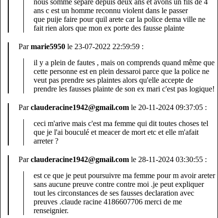
nous somme separe depuis deux ans et avons un fils de 4
ans c est un homme reconnu violent dans le passer
que puije faire pour quil arete car la police dema ville ne
fait rien alors que mon ex porte des fausse plainte
Par
marie5950
le 23-07-2022 22:59:59 :
il y a plein de fautes , mais on comprends quand même que
cette personne est en plein dessaroi parce que la police ne
veut pas prendre ses plaintes alors qu'elle accepte de
prendre les fausses plainte de son ex mari c'est pas logique!
Par
clauderacine1942@gmail.com
le 20-11-2024 09:37:05 :
ceci m'arive mais c'est ma femme qui dit toutes choses tel
que je l'ai bouculé et meacer de mort etc et elle m'afait
arreter ?
Par
clauderacine1942@gmail.com
le 28-11-2024 03:30:55 :
est ce que je peut poursuivre ma femme pour m avoir areter
sans aucune preuve contre contre moi .je peut expliquer
tout les circonstances de ses fausses declaration avec
preuves .claude racine 4186607706 merci de me
renseignier.